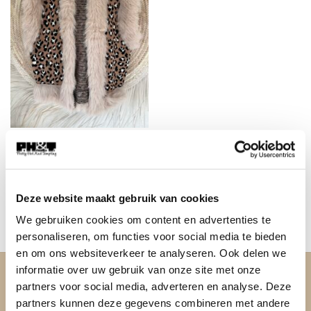
FASHION
Luipaard gilet Lacy met
brede Schouders en Fake
Fur, Camel.
€
49,95
Deze website maakt gebruik van cookies
We gebruiken cookies om content en advertenties te
personaliseren, om functies voor social media te bieden
en om ons websiteverkeer te analyseren. Ook delen we
informatie over uw gebruik van onze site met onze
OVER PH&T
partners voor social media, adverteren en analyse. Deze
partners kunnen deze gegevens combineren met andere