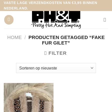
Ga
VASTE LAGE VERZENDKOSTEN VAN €3,95 BINNEN
NEDERLAND.
naar
inhoud
HOME
/
PRODUCTEN GETAGGED “FAKE
FUR GILET”
FILTER