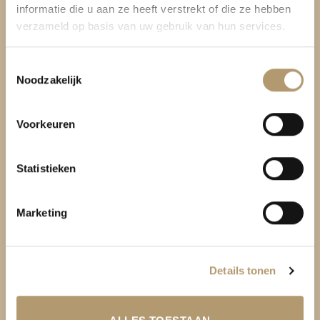
informatie die u aan ze heeft verstrekt of die ze hebben
Pretty Hot And Tempting
verzameld op basis van uw gebruik van hun services.
Be Bag
Toestemmingsselectie
Kromme Spieringweg 205
Noodzakelijk
2141 BP Vijfhuizen
Voorkeuren
BTW. NL002080714B79
KvK. 81445040
Statistieken
T:
06-22288833
Marketing
Details tonen