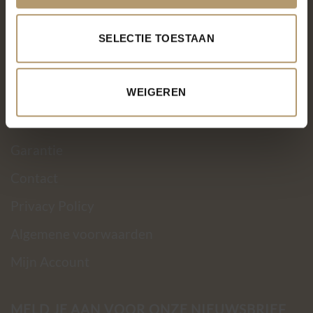
Over PH&T
SELECTIE TOESTAAN
Levering
Ruilen & retourneren
WEIGEREN
Betaalmethoden
Garantie
Contact
Privacy Policy
Algemene voorwaarden
Mijn Account
MELD JE AAN VOOR ONZE NIEUWSBRIEF