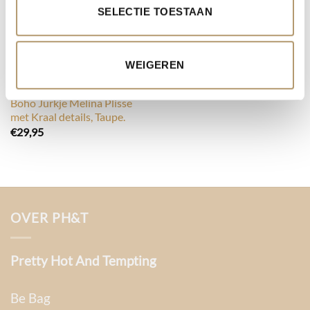
SELECTIE TOESTAAN
WEIGEREN
FASHION
Boho Jurkje Melina Plisse
met Kraal details, Taupe.
€
29,95
OVER PH&T
Pretty Hot And Tempting
Be Bag