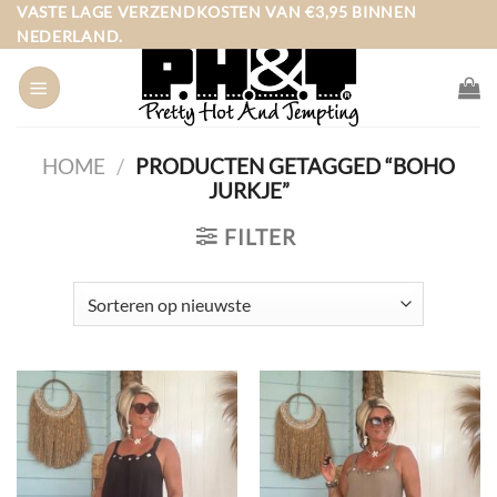
Ga
VASTE LAGE VERZENDKOSTEN VAN €3,95 BINNEN
NEDERLAND.
naar
inhoud
HOME
/
PRODUCTEN GETAGGED “BOHO
JURKJE”
FILTER