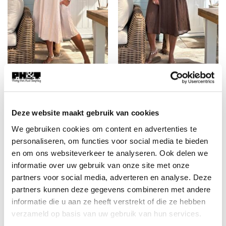
FASHION
FASHION
Boho Jurkje Melina Plisse
Boho Jurkje Melina Plisse
met Kraal details, Zand.
met Kraal details, Bruin.
Deze website maakt gebruik van cookies
€
29,95
€
29,95
We gebruiken cookies om content en advertenties te
personaliseren, om functies voor social media te bieden
en om ons websiteverkeer te analyseren. Ook delen we
informatie over uw gebruik van onze site met onze
partners voor social media, adverteren en analyse. Deze
partners kunnen deze gegevens combineren met andere
informatie die u aan ze heeft verstrekt of die ze hebben
€5,- korting op je eerste
verzameld op basis van uw gebruik van hun services.