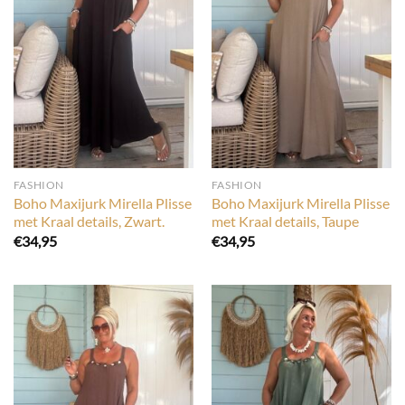
FASHION
FASHION
Boho Maxijurk Mirella Plisse
Boho Maxijurk Mirella Plisse
met Kraal details, Zwart.
met Kraal details, Taupe
€
34,95
€
34,95