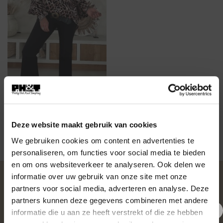
BLOUSES
Blouse Leopard met Strik
Gaby, Bruin/Zwart.
€
29,95
Deze website maakt gebruik van cookies
We gebruiken cookies om content en advertenties te
personaliseren, om functies voor social media te bieden
en om ons websiteverkeer te analyseren. Ook delen we
informatie over uw gebruik van onze site met onze
OVER PH&T
partners voor social media, adverteren en analyse. Deze
partners kunnen deze gegevens combineren met andere
informatie die u aan ze heeft verstrekt of die ze hebben
Pretty Hot And Tempting