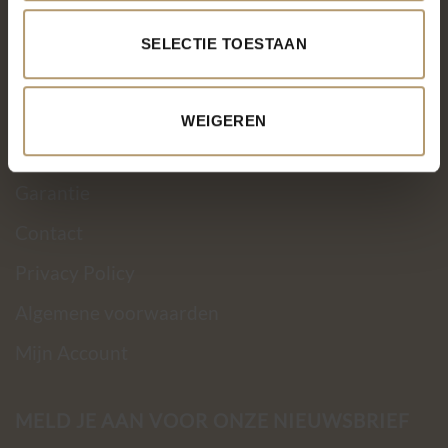
Over PH&T
SELECTIE TOESTAAN
Levering
Ruilen & retourneren
WEIGEREN
Betaalmethoden
Garantie
Contact
Privacy Policy
Algemene voorwaarden
Mijn Account
MELD JE AAN VOOR ONZE NIEUWSBRIEF