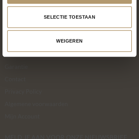
Over PH&T
SELECTIE TOESTAAN
Levering
Ruilen & retourneren
WEIGEREN
Betaalmethoden
Garantie
Contact
Privacy Policy
Algemene voorwaarden
Mijn Account
MELD JE AAN VOOR ONZE NIEUWSBRIEF