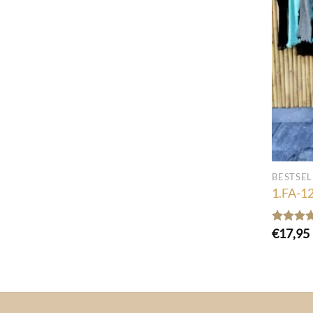
BESTSEL
1.FA-12
€
17,95
Gewaard
5.00
uit