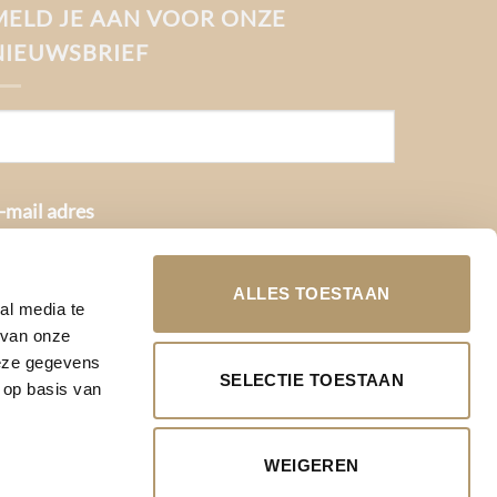
MELD JE AAN VOOR ONZE
NIEUWSBRIEF
-mail adres
ALLES TOESTAAN
al media te
 van onze
deze gegevens
SELECTIE TOESTAAN
 op basis van
WEIGEREN