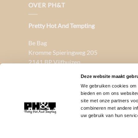
OVER PH&T
Pretty Hot And Tempting
Be Bag
Kromme Spieringweg 205
2141 BP Vijfhuizen
Deze website maakt gebru
BTW. NL002080714B79
We gebruiken cookies om c
KvK. 81445040
bieden en om ons websitev
site met onze partners vo
T:
06-22288833
combineren met andere inf
uw gebruik van hun servic