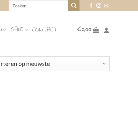
Zoeken
naar:
N
SALE
€
0,00
CONTACT