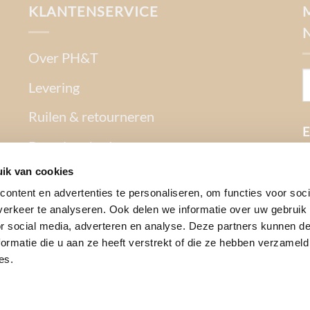
KLANTENSERVICE
Over PH&T
Levering
Ruilen & retourneren
E
Betaalmethoden
ik van cookies
Garantie
ontent en advertenties te personaliseren, om functies voor soci
Contact
erkeer te analyseren. Ook delen we informatie over uw gebruik
or social media, adverteren en analyse. Deze partners kunnen 
Privacy Policy
ormatie die u aan ze heeft verstrekt of die ze hebben verzameld
es.
Algemene voorwaarden
Mijn Account