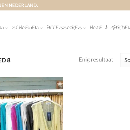
NEN NEDERLAND.
ON
SCHOENEN
ACCESSOIRES
HOME & GARDE
Enig resultaat
ED 8