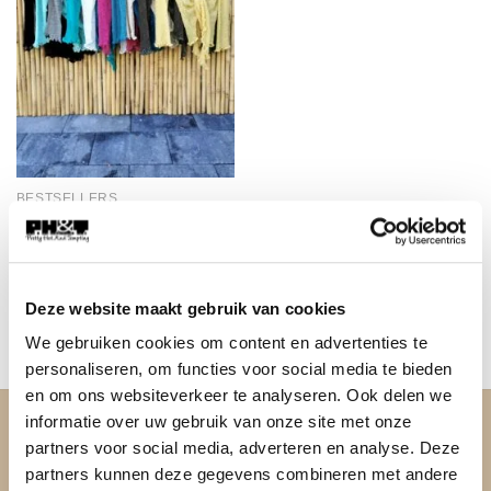
BESTSELLERS
1.FA-120 Knoop vestje div.
kleuren
Gewaardeerd
€
17,95
Deze website maakt gebruik van cookies
5.00
uit 5
We gebruiken cookies om content en advertenties te
personaliseren, om functies voor social media te bieden
en om ons websiteverkeer te analyseren. Ook delen we
informatie over uw gebruik van onze site met onze
OVER PH&T
partners voor social media, adverteren en analyse. Deze
partners kunnen deze gegevens combineren met andere