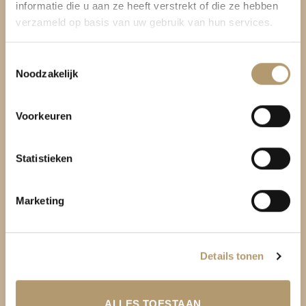
informatie die u aan ze heeft verstrekt of die ze hebben
Pretty Hot And Tempting
verzameld op basis van uw gebruik van hun services.
Be Bag
Toestemmingsselectie
Kromme Spieringweg 205
Noodzakelijk
2141 BP Vijfhuizen
Voorkeuren
BTW. NL002080714B79
KvK. 81445040
Statistieken
T:
06-22288833
Marketing
Details tonen
ALLES TOESTAAN