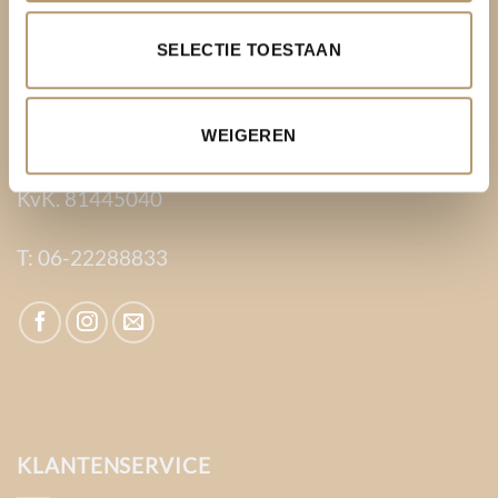
Be Bag
SELECTIE TOESTAAN
Kromme Spieringweg 205
2141 BP Vijfhuizen
WEIGEREN
BTW. NL002080714B79
KvK. 81445040
T:
06-22288833
KLANTENSERVICE