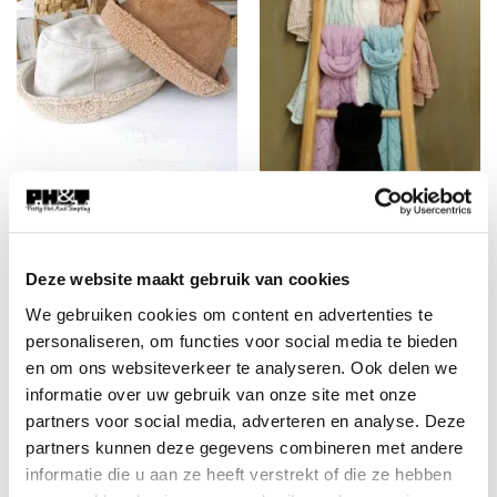
ACCESSOIRES
ACCESSOIRES
ACC-095 Fisherman Hat
1.ACC-038 Omslagdoek
Lammy Camel, Beige, zwart
gebreid div. kleuren
en Army
€
27,50
Deze website maakt gebruik van cookies
€
19,95
We gebruiken cookies om content en advertenties te
personaliseren, om functies voor social media te bieden
en om ons websiteverkeer te analyseren. Ook delen we
informatie over uw gebruik van onze site met onze
partners voor social media, adverteren en analyse. Deze
partners kunnen deze gegevens combineren met andere
informatie die u aan ze heeft verstrekt of die ze hebben