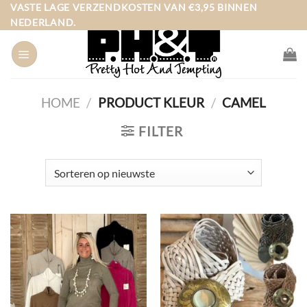
Ga
VASTE LAGE VERZENDKOSTEN VAN €3,95 BINNEN
NEDERLAND.
naar
inhoud
HOME
/
PRODUCT KLEUR
/
CAMEL
FILTER