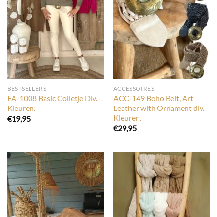
BESTSELLERS
ACCESSOIRES
FA-1008 Basic Colletje Div.
ACC-149 Boho Belt, Art
Kleuren.
Leather with Ornament div.
Kleuren.
€
19,95
€
29,95