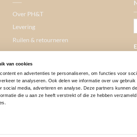
Over PH&T
Levering
Ruilen & retourneren
E
Betaalmethoden
ik van cookies
Garantie
ontent en advertenties te personaliseren, om functies voor soci
Contact
erkeer te analyseren. Ook delen we informatie over uw gebruik
or social media, adverteren en analyse. Deze partners kunnen 
Privacy Policy
ormatie die u aan ze heeft verstrekt of die ze hebben verzameld
es.
Algemene voorwaarden
Mijn Account