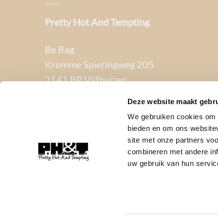
Pretty Hot And Tempting
Be Bag
Kromme Spieringweg 205
2141 BP Vijfhuizen
Deze website maakt gebru
BTW. NL002080714B79
We gebruiken cookies om c
KvK. 81445040
bieden en om ons websitev
site met onze partners vo
T:
06-22288833
combineren met andere inf
uw gebruik van hun servic