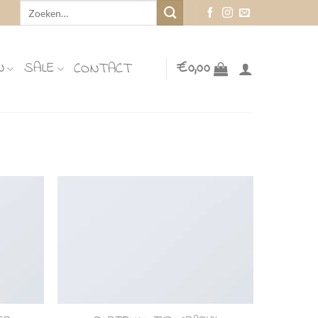
Zoeken
naar:
N
SALE
€
0,00
CONTACT